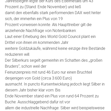
Jahresbeginn legte der Kurs des Edelmetalls um 43
Prozent zu (Stand: Ende November) und ließ
damit den ebenfalls stark performenden DAX weit hinter
sich, der immerhin ein Plus von 19
Prozent vorweisen konnte. Als Haupttreiber gilt die
anziehende Nachfrage von Notenbanken:
Laut einer Erhebung des World Gold Council plant ein
Drittel von ihnen im kommenden Jahr
weitere Goldzukäufe, während keine einzige ihre Bestände
reduzieren will.
Der Silberkurs segelt gemeinhin im Schatten des „großen
Bruders“, schon weil der
Feinunzenpreis mit rund 46 Euro nur einen Bruchteil
desjenigen von Gold (circa 3.600 Euro)
ausmacht. In puncto Kursentwicklung jedoch liegt Silber in
diesem Jahr bisher klar vorn: Bis
Ende November stand ein Plus von rund 64 Prozent zu
Buche. Ausschlaggebend dafür ist vor
allem die industrielle Nachfrage: Silber wird beispielsweise