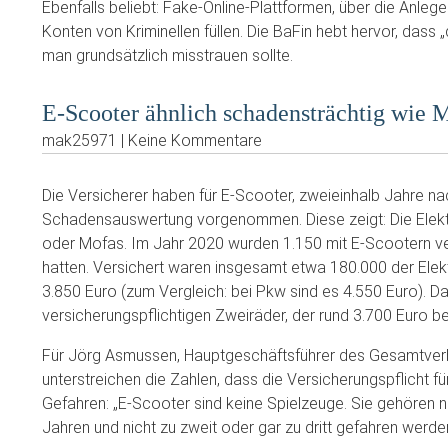
Ebenfalls beliebt: Fake-Online-Plattformen, über die Anleger 
Konten von Kriminellen füllen. Die BaFin hebt hervor, dass
man grundsätzlich misstrauen sollte.
E-Scooter ähnlich schadensträchtig wie 
mak25971 | Keine Kommentare
Die Versicherer haben für E-Scooter, zweieinhalb Jahre nac
Schadensauswertung vorgenommen. Diese zeigt: Die Elektr
oder Mofas. Im Jahr 2020 wurden 1.150 mit E-Scootern veru
hatten. Versichert waren insgesamt etwa 180.000 der Elekt
3.850 Euro (zum Vergleich: bei Pkw sind es 4.550 Euro). Dam
versicherungspflichtigen Zweiräder, der rund 3.700 Euro be
Für Jörg Asmussen, Hauptgeschäftsführer des Gesamtverb
unterstreichen die Zahlen, dass die Versicherungspflicht für
Gefahren: „E-Scooter sind keine Spielzeuge. Sie gehören n
Jahren und nicht zu zweit oder gar zu dritt gefahren werden