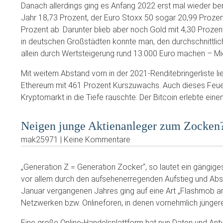
Danach allerdings ging es Anfang 2022 erst mal wieder b
Jahr 18,73 Prozent, der Euro Stoxx 50 sogar 20,99 Prozen
Prozent ab. Darunter blieb aber noch Gold mit 4,30 Prozent;
in deutschen Großstädten konnte man, den durchschnittli
allein durch Wertsteigerung rund 13.000 Euro machen – 
Mit weitem Abstand vorn in der 2021-Renditebringerliste l
Ethereum mit 461 Prozent Kurszuwachs. Auch dieses Feuer
Kryptomarkt in die Tiefe rauschte: Der Bitcoin erlebte eine
Neigen junge Aktienanleger zum Zocken
mak25971 | Keine Kommentare
„Generation Z = Generation Zocker“, so lautet ein gängiges 
vor allem durch den aufsehenerregenden Aufstieg und Abs
Januar vergangenen Jahres ging auf eine Art „Flashmob an
Netzwerken bzw. Onlineforen, in denen vornehmlich jünger
Eine große Online-Handelsplattform hat nun Daten und Ant