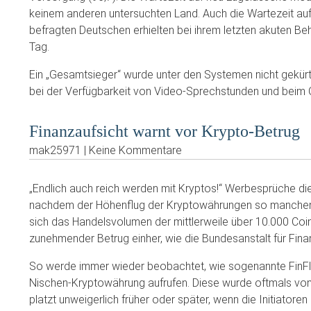
keinem anderen untersuchten Land. Auch die Wartezeit auf
befragten Deutschen erhielten bei ihrem letzten akuten 
Tag.
Ein „Gesamtsieger“ wurde unter den Systemen nicht gekürt
bei der Verfügbarkeit von Video-Sprechstunden und beim 
Finanzaufsicht warnt vor Krypto-Betrug
mak25971 | Keine Kommentare
„Endlich auch reich werden mit Kryptos!“ Werbesprüche die
nachdem der Höhenflug der Kryptowährungen so manchen Ne
sich das Handelsvolumen der mittlerweile über 10.000 Coin
zunehmender Betrug einher, wie die Bundesanstalt für Finan
So werde immer wieder beobachtet, wie sogenannte FinFlu
Nischen-Kryptowährung aufrufen. Diese wurde oftmals von 
platzt unweigerlich früher oder später, wenn die Initiato