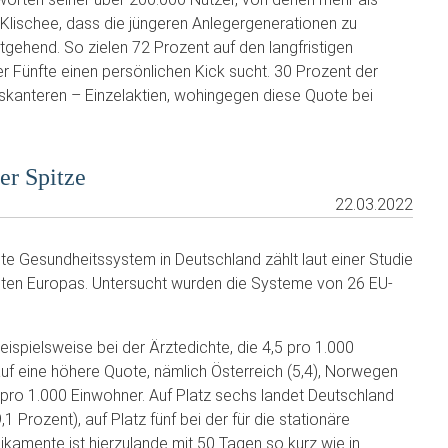
m Klischee, dass die jüngeren Anlegergenerationen zu
gehend. So zielen 72 Prozent auf den langfristigen
 Fünfte einen persönlichen Kick sucht. 30 Prozent der
 riskanteren – Einzelaktien, wohingegen diese Quote bei
er Spitze
22.03.2022
e Gesundheitssystem in Deutschland zählt laut einer Studie
esten Europas. Untersucht wurden die Systeme von 26 EU-
eispielsweise bei der Ärztedichte, die 4,5 pro 1.000
uf eine höhere Quote, nämlich Österreich (5,4), Norwegen
ten pro 1.000 Einwohner. Auf Platz sechs landet Deutschland
rozent), auf Platz fünf bei der für die stationäre
kamente ist hierzulande mit 50 Tagen so kurz wie in