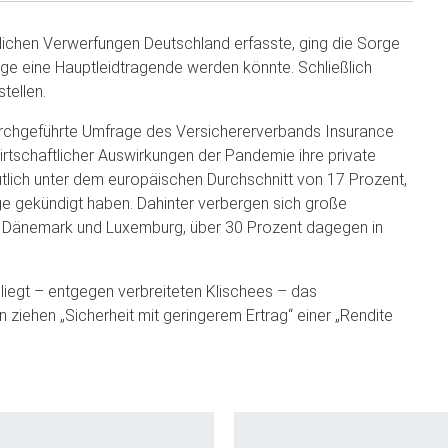
tlichen Verwerfungen Deutschland erfasste, ging die Sorge
rge eine Hauptleidtragende werden könnte. Schließlich
tellen.
urchgeführte Umfrage des Versichererverbands Insurance
tschaftlicher Auswirkungen der Pandemie ihre private
utlich unter dem europäischen Durchschnitt von 17 Prozent,
äge gekündigt haben. Dahinter verbergen sich große
d, Dänemark und Luxemburg, über 30 Prozent dagegen in
iegt – entgegen verbreiteten Klischees – das
 ziehen „Sicherheit mit geringerem Ertrag“ einer „Rendite