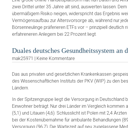
zwei Drittel unter 35 Jahre alt sind, auswerten lassen. De
übermäßigem Risiko neigen, widerspricht das Ergebnis weit
Vermögensaufbau zur Altersvorsorge ab, während nur jeder
Börsenneulinge präferieren ETFs vor – prinzipiell deutlich
erfahreneren Anlegern bei 22 Prozent liegt.
Duales deutsches Gesundheitssystem an d
mak25971 | Keine Kommentare
Das aus privaten und gesetzlichen Krankenkassen gespeist
des Wissenschaftlichen Instituts der PKV (WIP) zu den b
Ländern.
In der Spitzengruppe liegt die Versorgung in Deutschland b
Einwohner beträgt. Nur drei Länder im Vergleich kommen a
(5,1) und Litauen (4,6). Schlusslicht ist Polen mit 2,4 Ärz
bei der Kostenübernahme für ambulante Behandlungen (89,1 P
Versorgung (96,7). Die Wartezeit auf neu zugelassene Medi