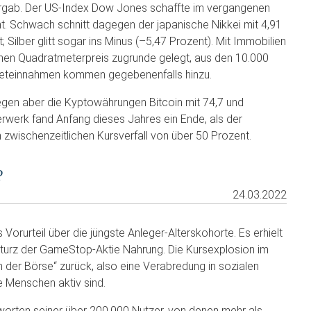
ergab. Der US-Index Dow Jones schaffte im vergangenen
t. Schwach schnitt dagegen der japanische Nikkei mit 4,91
 Silber glitt sogar ins Minus (–5,47 Prozent). Mit Immobilien
chen Quadratmeterpreis zugrunde gelegt, aus den 10.000
Mieteinnahmen kommen gegebenenfalls hinzu.
iegen aber die Kyptowährungen Bitcoin mit 74,7 und
werk fand Anfang dieses Jahres ein Ende, als der
n zwischenzeitlichen Kursverfall von über 50 Prozent.
?
24.03.2022
Vorurteil über die jüngste Anleger-Alterskohorte. Es erhielt
turz der GameStop-Aktie Nahrung. Die Kursexplosion im
 der Börse“ zurück, also eine Verabredung in sozialen
e Menschen aktiv sind.
worten seiner über 200.000 Nutzer, von denen mehr als