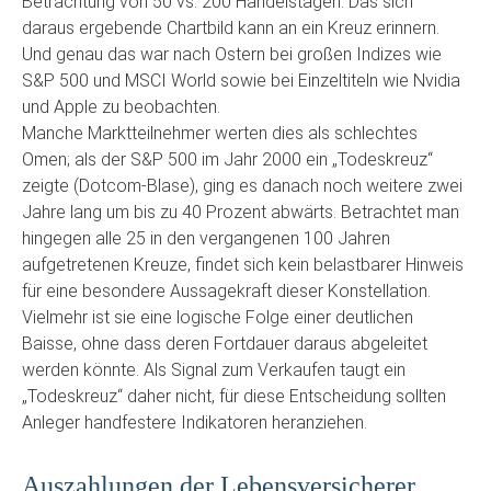
Betrachtung von 50 vs. 200 Handelstagen. Das sich
daraus ergebende Chartbild kann an ein Kreuz erinnern.
Und genau das war nach Ostern bei großen Indizes wie
S&P 500 und MSCI World sowie bei Einzeltiteln wie Nvidia
und Apple zu beobachten.
Manche Marktteilnehmer werten dies als schlechtes
Omen; als der S&P 500 im Jahr 2000 ein „Todeskreuz“
zeigte (Dotcom-Blase), ging es danach noch weitere zwei
Jahre lang um bis zu 40 Prozent abwärts. Betrachtet man
hingegen alle 25 in den vergangenen 100 Jahren
aufgetretenen Kreuze, findet sich kein belastbarer Hinweis
für eine besondere Aussagekraft dieser Konstellation.
Vielmehr ist sie eine logische Folge einer deutlichen
Baisse, ohne dass deren Fortdauer daraus abgeleitet
werden könnte. Als Signal zum Verkaufen taugt ein
„Todeskreuz“ daher nicht, für diese Entscheidung sollten
Anleger handfestere Indikatoren heranziehen.
Auszahlungen der Lebensversicherer