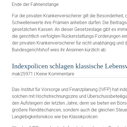
Ende der Fahnenstange.
Für die privaten Krankenversicherer gilt die Besonderheit, 
Schwellenwerte ihre Prämien anheben dürfen. Die Beitragse
gesetzlichen Kassen. An dieser Gesetzeslage gibt es immer
die gerichtlich verfolgten Rückerstattungs-Forderungen ei
der privaten Krankenversicherer für nicht unabhängig und d
Bundesgerichtshof wies ihr Ansinnen kürzlich ab.
Indexpolicen schlagen klassische Lebens
mak25971 | Keine Kommentare
Das Institut für Vorsorge und Finanzplanung (IVFP) hat i
solchen mit Höchstrechnungszins und Überschussbeteiligu
den Aufsteigern der letzten Jahre, denn sie bieten ein Bör
größere Renditechancen, sondern auch die gleichen Steuer
Langlebigkeitsrisikos wie bei Klassikpolicen.