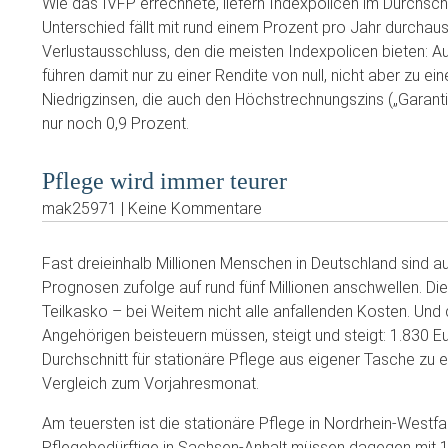
Wie das IVFP errechnete, liefern Indexpolicen im Durchschn
Unterschied fällt mit rund einem Prozent pro Jahr durchau
Verlustausschluss, den die meisten Indexpolicen bieten: 
führen damit nur zu einer Rendite von null, nicht aber zu e
Niedrigzinsen, die auch den Höchstrechnungszins („Garantie
nur noch 0,9 Prozent.
Pflege wird immer teurer
mak25971 | Keine Kommentare
Fast dreieinhalb Millionen Menschen in Deutschland sind a
Prognosen zufolge auf rund fünf Millionen anschwellen. Di
Teilkasko – bei Weitem nicht alle anfallenden Kosten. Und 
Angehörigen beisteuern müssen, steigt und steigt: 1.830 
Durchschnitt für stationäre Pflege aus eigener Tasche zu e
Vergleich zum Vorjahresmonat.
Am teuersten ist die stationäre Pflege in Nordrhein-Westf
Pflegebedürftige in Sachsen-Anhalt müssen dagegen mit 1