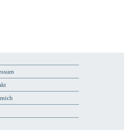
essum
akt
 mich
s