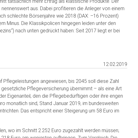
itt tatsächlich mehr Ertrag als klassische Produkte. Der
s nennenswert aus. Dabei profitieren die Anleger von einem
Auch schlechte Börsenjahre wie 2018 (DAX: –16 Prozent)
inem Minus. Die Klassikpolicen hingegen leiden unter den
zins“) nach unten gedrückt haben: Seit 2017 liegt er bei
12.02.2019
uf Pflegeleistungen angewiesen, bis 2045 soll diese Zahl
e gesetzliche Pflegeversicherung übernimmt – als eine Art
der Eigenanteil, den die Pflegebedürftigen oder ihre engen
Euro monatlich sind, Stand Januar 2019, im bundesweiten
ntrichten. Das entspricht einer Steigerung um 58 Euro im
alen, wo im Schnitt 2.252 Euro zugezahlt werden müssen;
.218 Euro am wenigsten aufbringen. Zum Vergleich: Die