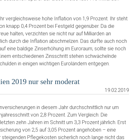
hr vergleichsweise hohe Inflation von 1,9 Prozent. Ihr steht
on knapp 0,4 Prozent bei Festgeld gegenüber. Da die
ue halten, verzichten sie nicht nur auf Milliarden an
lich durch die Inflation abschmelzen. Das dürfte auch noch
auf eine baldige Zinserhöhung im Euroraum; sollte sie noch
. Einem entschiedenen Zinsschritt stehen schwächelnde
chulden in einigen wichtigen Euroländern entgegen.
ien 2019 nur sehr moderat
19.02.2019
versicherungen in diesem Jahr durchschnittlich nur um
njahresschnitt von 2,8 Prozent. Zum Vergleich: Die
etzten zehn Jahren im Schnitt um 3,3 Prozent jährlich. Erst
rsicherung von 2,5 auf 3,05 Prozent angehoben – eine
r steigenden Pflegekosten sicherlich noch lange nicht das