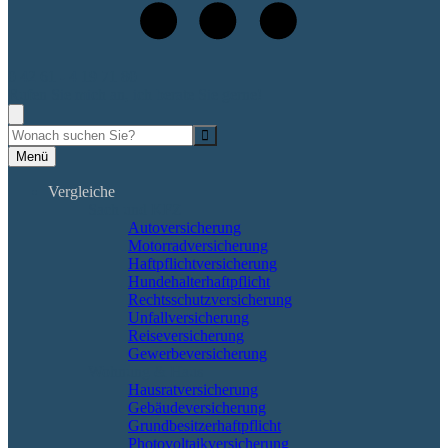
0 42 61 - 4 19 71 80
Rufen Sie mich an, ich berate Sie gerne!
Suche
Menü
Vergleiche
Sach und KFZ
Autoversicherung
Motorradversicherung
Haftpflichtversicherung
Hundehalterhaftpflicht
Rechtsschutzversicherung
Unfallversicherung
Reiseversicherung
Gewerbeversicherung
Wohnung & Haus
Hausratversicherung
Gebäudeversicherung
Grundbesitzerhaftpflicht
Photovoltaikversicherung