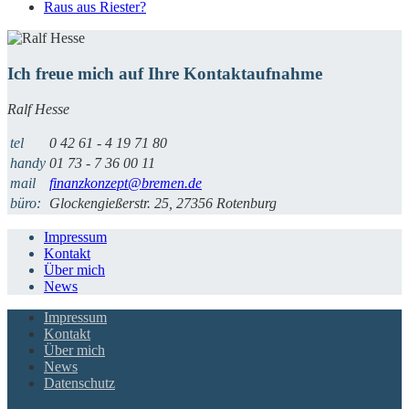
Raus aus Riester?
Ich freue mich auf Ihre Kontaktaufnahme
Ralf Hesse
tel
0 42 61 - 4 19 71 80
handy
01 73 - 7 36 00 11
mail
finanzkonzept@bremen.de
büro:
Glockengießerstr. 25, 27356 Rotenburg
Impressum
Kontakt
Über mich
News
Impressum
Kontakt
Über mich
News
Datenschutz