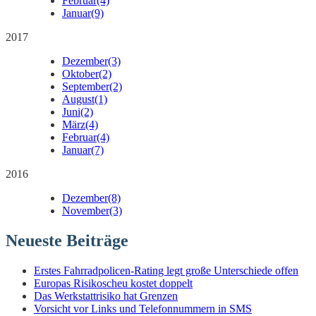
Februar
(4)
Januar
(9)
2017
Dezember
(3)
Oktober
(2)
September
(2)
August
(1)
Juni
(2)
März
(4)
Februar
(4)
Januar
(7)
2016
Dezember
(8)
November
(3)
Neueste Beiträge
Erstes Fahrradpolicen-Rating legt große Unterschiede offen
Europas Risikoscheu kostet doppelt
Das Werkstattrisiko hat Grenzen
Vorsicht vor Links und Telefonnummern in SMS