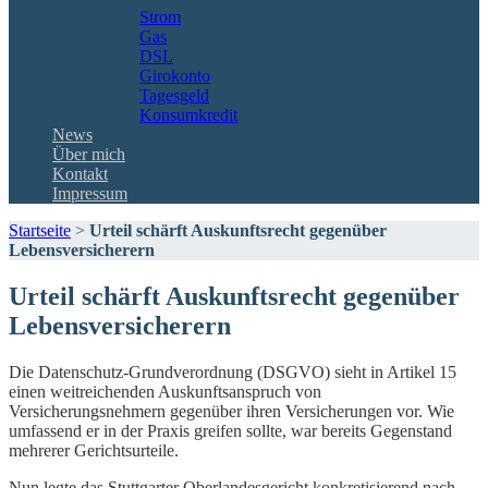
Strom
Gas
DSL
Girokonto
Tagesgeld
Konsumkredit
News
Über mich
Kontakt
Impressum
Startseite
>
Urteil schärft Auskunftsrecht gegenüber
Lebensversicherern
Urteil schärft Auskunftsrecht gegenüber
Lebensversicherern
Die Datenschutz-Grundverordnung (DSGVO) sieht in Artikel 15
einen weitreichenden Auskunftsanspruch von
Versicherungsnehmern gegenüber ihren Versicherungen vor. Wie
umfassend er in der Praxis greifen sollte, war bereits Gegenstand
mehrerer Gerichtsurteile.
Nun legte das Stuttgarter Oberlandesgericht konkretisierend nach