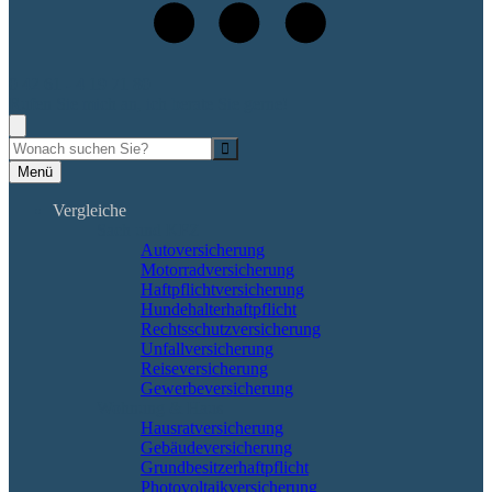
0 42 61 - 4 19 71 80
Rufen Sie mich an, ich berate Sie gerne!
Suche
Menü
Vergleiche
Sach und KFZ
Autoversicherung
Motorradversicherung
Haftpflichtversicherung
Hundehalterhaftpflicht
Rechtsschutzversicherung
Unfallversicherung
Reiseversicherung
Gewerbeversicherung
Wohnung & Haus
Hausratversicherung
Gebäudeversicherung
Grundbesitzerhaftpflicht
Photovoltaikversicherung