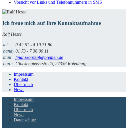
Vorsicht vor Links und Telefonnummern in SMS
Ich freue mich auf Ihre Kontaktaufnahme
Ralf Hesse
tel
0 42 61 - 4 19 71 80
handy
01 73 - 7 36 00 11
mail
finanzkonzept@bremen.de
büro:
Glockengießerstr. 25, 27356 Rotenburg
Impressum
Kontakt
Über mich
News
Impressum
Kontakt
Über mich
News
Datenschutz