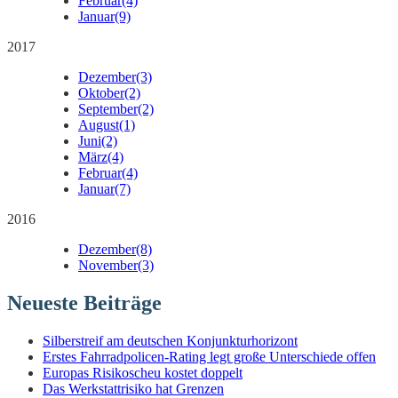
Februar
(4)
Januar
(9)
2017
Dezember
(3)
Oktober
(2)
September
(2)
August
(1)
Juni
(2)
März
(4)
Februar
(4)
Januar
(7)
2016
Dezember
(8)
November
(3)
Neueste Beiträge
Silberstreif am deutschen Konjunkturhorizont
Erstes Fahrradpolicen-Rating legt große Unterschiede offen
Europas Risikoscheu kostet doppelt
Das Werkstattrisiko hat Grenzen