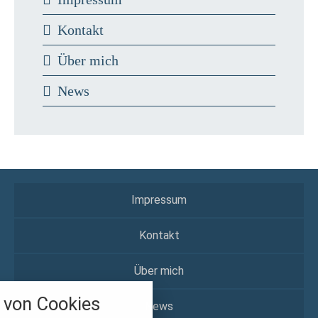
Kontakt
Über mich
News
Impressum
Kontakt
Über mich
nstellungen
von Cookies
über alle verwendeten Cookies und
News
chkeit folgende Kategorien zu