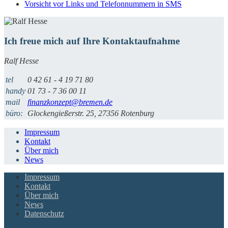
Vorsicht vor Links und Telefonnummern in SMS
Ich freue mich auf Ihre Kontaktaufnahme
Ralf Hesse
tel
0 42 61 - 4 19 71 80
handy
01 73 - 7 36 00 11
mail
finanzkonzept@bremen.de
büro:
Glockengießerstr. 25, 27356 Rotenburg
Impressum
Kontakt
Über mich
News
Impressum
Kontakt
Über mich
News
Datenschutz