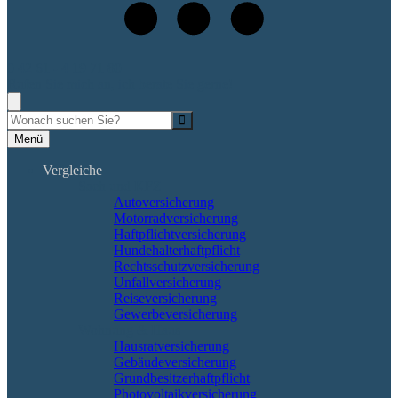
0 42 61 - 4 19 71 80
Rufen Sie mich an, ich berate Sie gerne!
Suche
Menü
Vergleiche
Sach und KFZ
Autoversicherung
Motorradversicherung
Haftpflichtversicherung
Hundehalterhaftpflicht
Rechtsschutzversicherung
Unfallversicherung
Reiseversicherung
Gewerbeversicherung
Wohnung & Haus
Hausratversicherung
Gebäudeversicherung
Grundbesitzerhaftpflicht
Photovoltaikversicherung