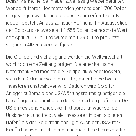
Dollar-Marke, fiel dann aber zuverlässig wieder darunter.
Wer bei früheren Höchstständen jenseits der 1.700 Dollar
eingestiegen war, konnte darüber kaum erfreut sein. Nun
jedoch besteht Anlass zu neuer Hoffnung: Im August stieg
der Goldkurs zeitweise auf 1.555 Dollar, der höchste Wert
seit April 2013. In Euro wurde mit 1.393 Euro pro Unze
sogar ein Allzeitrekord aufgestellt.
Die Gründe sind vielfältig und werden die Weltwirtschaft
wohl noch eine Zeitlang prägen: Die amerikanische
Notenbank Fed möchte die Geldpolitik wieder lockern,
was den Dollar schwächen dürfte, da er für weltweite
Investoren unattraktiver wird. Dadurch wird Gold für
Anleger außerhalb des US-Währungsraums günstiger, die
Nachfrage und damit auch der Kurs dürften profitieren. Der
US-chinesische Handelskonflikt sorgt für wachsende
Unsicherheit und treibt viele Investoren in den „sicheren
Hafen“, als der Gold traditionell gilt. Auch der USA-Iran-
Konflikt schwelt noch immer und macht die Finanzmärkte