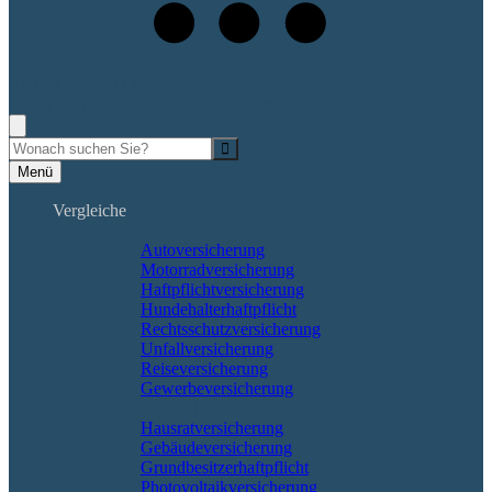
0 42 61 - 4 19 71 80
Rufen Sie mich an, ich berate Sie gerne!
Suche
Menü
Vergleiche
Sach und KFZ
Autoversicherung
Motorradversicherung
Haftpflichtversicherung
Hundehalterhaftpflicht
Rechtsschutzversicherung
Unfallversicherung
Reiseversicherung
Gewerbeversicherung
Wohnung & Haus
Hausratversicherung
Gebäudeversicherung
Grundbesitzerhaftpflicht
Photovoltaikversicherung