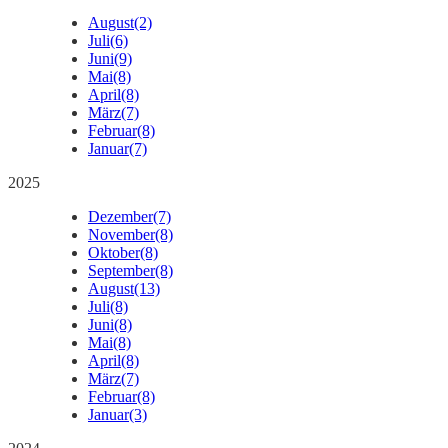
August
(2)
Juli
(6)
Juni
(9)
Mai
(8)
April
(8)
März
(7)
Februar
(8)
Januar
(7)
2025
Dezember
(7)
November
(8)
Oktober
(8)
September
(8)
August
(13)
Juli
(8)
Juni
(8)
Mai
(8)
April
(8)
März
(7)
Februar
(8)
Januar
(3)