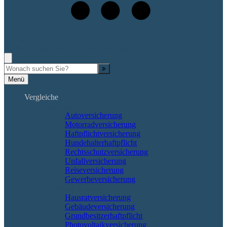
0 42 61 - 4 19 71 80
Rufen Sie mich an, ich berate Sie gerne!
Suche
Menü
Vergleiche
Sach und KFZ
Autoversicherung
Motorradversicherung
Haftpflichtversicherung
Hundehalterhaftpflicht
Rechtsschutzversicherung
Unfallversicherung
Reiseversicherung
Gewerbeversicherung
Wohnung & Haus
Hausratversicherung
Gebäudeversicherung
Grundbesitzerhaftpflicht
Photovoltaikversicherung